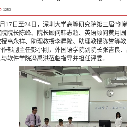
1283
月
17
日至
24
日，深圳大学高等研究院第三届“创
究院院长陈峰、院长顾问韩志超、英语顾问黄月圆
教授高永祥、助理教授李昇隆、助理教授陈誉等教
合作部副主任彭小刚，外国语学院副院长张吉良、
机与软件学院冯禹洪莅临指导并担任评委。