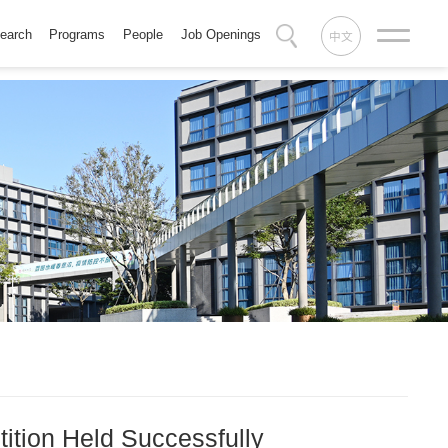
earch
Programs
People
Job Openings
中文
ition Held Successfully