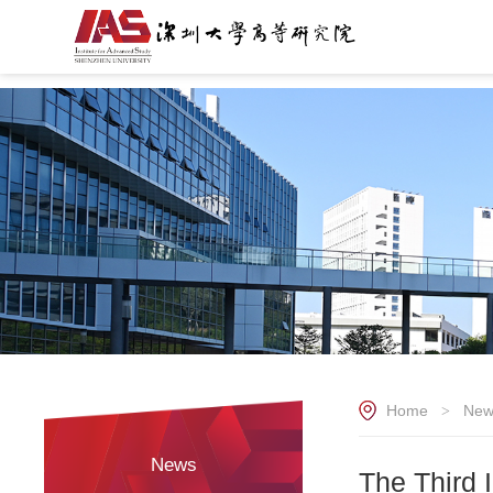
Home
New
>
News
The Third 