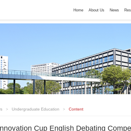
Home
About Us
News
Res
s
Undergraduate Education
Content
>
>
Innovation Cup English Debating Compet