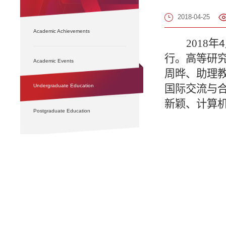
2018-04-25
Academic Achievements
2018
年
4
行。高等研
Academic Events
周晔、助理
国际交流与
Undergraduate Education
新颖、计算
Postgraduate Education