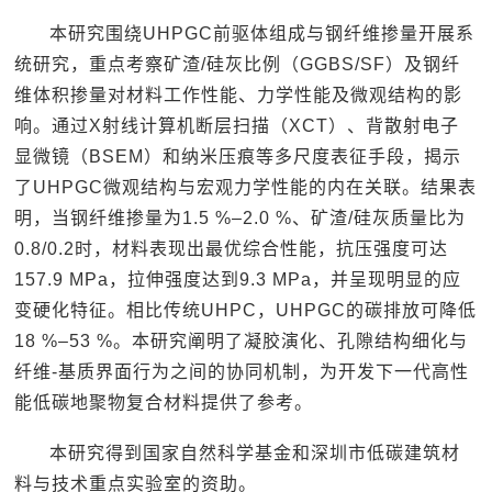
本研究围绕UHPGC前驱体组成与钢纤维掺量开展系
统研究，重点考察矿渣/硅灰比例（GGBS/SF）及钢纤
维体积掺量对材料工作性能、力学性能及微观结构的影
响。通过X射线计算机断层扫描（XCT）、背散射电子
显微镜（BSEM）和纳米压痕等多尺度表征手段，揭示
了UHPGC微观结构与宏观力学性能的内在关联。结果表
明，当钢纤维掺量为1.5 %–2.0 %、矿渣/硅灰质量比为
0.8/0.2时，材料表现出最优综合性能，抗压强度可达
157.9 MPa，拉伸强度达到9.3 MPa，并呈现明显的应
变硬化特征。相比传统UHPC，UHPGC的碳排放可降低
18 %–53 %。本研究阐明了凝胶演化、孔隙结构细化与
纤维-基质界面行为之间的协同机制，为开发下一代高性
能低碳地聚物复合材料提供了参考。
本研究得到国家自然科学基金和深圳市低碳建筑材
料与技术重点实验室的资助。