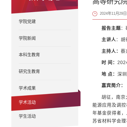
高等研究院
2024年11月29日 
学院党建
报告主题
：
学院新闻
主
讲
人
：胡
主
持
人：
蔡
本科生教育
时
间：
20
研究生教育
地
点：
深圳
嘉宾简介：
学术成果
胡征，南京
学术活动
能源应用及调控
年基金获得者，
学生活动
苏省材料学会理