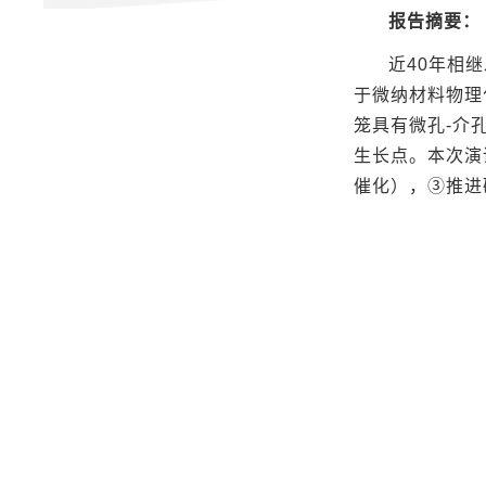
报告摘要：
近40年相
于微纳材料物理
笼具有微孔-介
生长点。本次演
催化），③推进