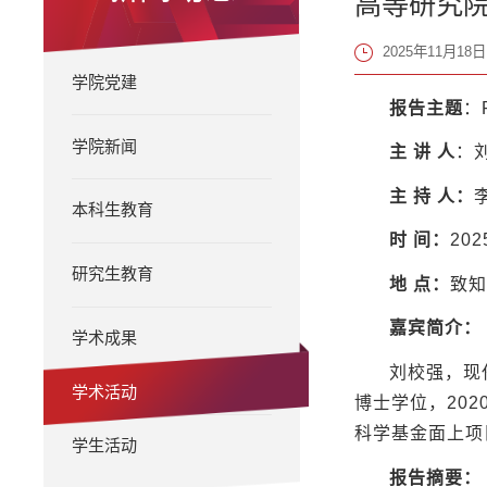
高等研究院学术报告
2025年11月18日 
学院党建
报告主题
：F
学院新闻
主
讲
人
：
主
持
人：
本科生教育
时
间：
20
研究生教育
地
点：
致知
嘉宾简介：
学术成果
刘校强，现
学术活动
博士学位，20
科学基金面上项
学生活动
报告摘要：