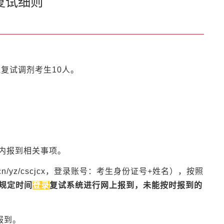
复试细则
拟复试调剂考生10人。
统内报到相关事项。
.cn/yz/cscjcx，登录账号：考生身份证号+姓名），按照
规定时间
登录
复试系统进行网上报到，未能按时报到的
场报到。