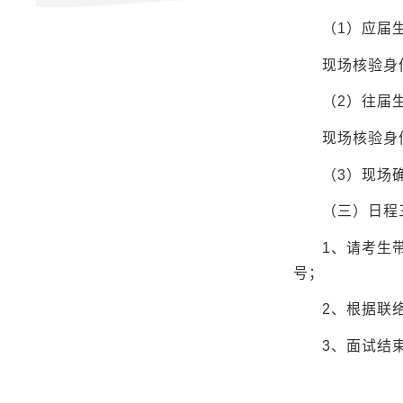
（1）应届
现场核验身
（2）往届
现场核验身
（3）现场
（三）日程
1、请考生
号；
2、根据联
3、面试结