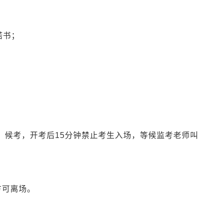
诺书；
05）候考，开考后15分钟禁止考生入场，等候监考老师叫
方可离场。