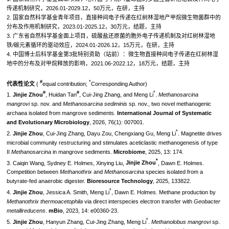
传递机制研究，2026.01-2029.12，50万元，在研，主持
2. 国家自然科学基金青年项目，直接种间电子传递在红树林湿地产甲烷微生物菌群中的
分布及作用机制研究，2023.01-2025.12，30万元，结题，主持
3. 广东省自然科学基金面上项目，硫酸盐还原菌的胞外电子传递机制及对红树林湿地
铁/碳元素循环的驱动效应，2024.01-2026.12，15万元，在研，主持
4. 中国博士后科学基金第3批特别资助（站前）：微生物直接种间电子传递在红树林湿
地中的分布及对甲烷释放的影响，2021.06-2022.12，18万元，结题，主持
#
*
代表性论文
(
equal contribution;
Corresponding Author)
#
#
*
1.
Jinjie Zhou
, Huidan Tan
, Cui-Jing Zhang, and Meng Li
.
Methanosarcina
mangrovi
sp. nov. and
Methanosarcina sediminis
sp. nov., two novel methanogenic
archaea isolated from mangrove sediments.
International Journal of Systematic
and Evolutionary Microbiology
, 2026, 76(1): 007001.
*
2.
Jinjie Zhou
, Cui-Jing Zhang, Dayu Zou, Chengxiang Gu, Meng Li
. Magnetite drives
microbial community restructuring and stimulates aceticlastic methanogenesis of type
II
Methanosarcina
in mangrove sediments.
Microbiome
, 2025, 13: 174.
*
3. Caiqin Wang, Sydney E. Holmes, Xinying Liu,
Jinjie Zhou
, Dawn E. Holmes.
Competition between
Methanothrix
and
Methanosarcina
species isolated from a
butyrate-fed anaerobic digester.
Bioresource Technology
, 2025, 133822.
*
4.
Jinjie Zhou
, Jessica A. Smith, Meng Li
, Dawn E. Holmes. Methane production by
Methanothrix thermoacetophila
via direct interspecies electron transfer with
Geobacter
metallireducens
.
mBio
, 2023, 14: e00360-23.
*
5.
Jinjie Zhou
, Hanyun Zhang, Cui-Jing Zhang, Meng Li
.
Methanolobus mangrovi
sp.