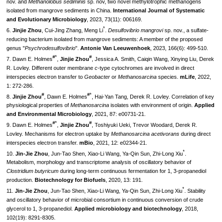
nov. and
Methanolobus sediminis
sp. nov, two novel methylotrophic methanogens
isolated from mangrove sediments in China.
International Journal of Systematic
and Evolutionary Microbiology
, 2023, 73(11): 006169.
*
6.
Jinjie Zhou
, Cui-Jing Zhang, Meng Li
.
Desulfovibrio mangrovi
sp. nov., a sulfate-
reducing bacterium isolated from mangrove sediments: A member of the proposed
genus "
Psychrodesulfovibrio
".
Antonie Van Leeuwenhoek
, 2023, 166(6): 499-510.
#*
#
7. Dawn E. Holmes
,
Jinjie Zhou
, Jessica A. Smith, Caiqin Wang, Xinying Liu, Derek
R. Lovley. Different outer membrane
c
‐type cytochromes are involved in direct
interspecies electron transfer to
Geobacter
or
Methanosarcina
species.
mLife
, 2022,
1: 272-286.
#
#*
8.
Jinjie Zhou
, Dawn E. Holmes
, Hai-Yan Tang, Derek R. Lovley. Correlation of key
physiological properties of
Methanosarcina
isolates with environment of origin.
Applied
and Environmental Microbiology
, 2021, 87: e00731-21.
#*
#
9. Dawn E. Holmes
,
Jinjie Zhou
, Toshiyuki Ueki, Trevor Woodard, Derek R.
Lovley. Mechanisms for electron uptake by
Methanosarcina acetivorans
during direct
interspecies electron transfer.
mBio
, 2021, 12: e02344-21.
*
10.
Jin-Jie Zhou
, Jun-Tao Shen, Xiao-Li Wang, Ya-Qin Sun, Zhi-Long Xiu
.
Metabolism, morphology and transcriptome analysis of oscillatory behavior of
Clostridium butyricum
during long-term continuous fermentation for 1, 3-propanediol
production.
Biotechnology for Biofuels
, 2020, 13: 191.
*
11.
Jin-Jie Zhou
, Jun-Tao Shen, Xiao-Li Wang, Ya-Qin Sun, Zhi-Long Xiu
. Stability
and oscillatory behavior of microbial consortium in continuous conversion of crude
glycerol to 1, 3-propanediol.
Applied microbiology and biotechnology
, 2018,
102(19): 8291-8305.