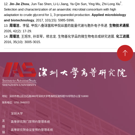
*
12.
Jin-Jie Zhou
, Jun-Tao Shen, Li-Li Jiang, Ya-Qin Sun, Ying Mu, Zhi-Long Xiu
.
Selection and characterization of an anaerobic microbial consortium with high
adaptation to crude glycerol for 1, 3-propanediol production.
Applied microbiology
and biotechnology
, 2017, 101(15): 5985-5996.
13.
周瑾洁
，李猛. 甲烷八叠球菌和甲烷丝菌的能量代谢与胞外电子传递.
生物技术通报
.
2026, 42(2): 17-29.
14.
周瑾洁
, 王旭东, 孙亚琴，修志龙. 生物基化学品的微生物电合成研究进展.
化工进展
.
2016, 35(10): 3005-3015.
地址：深圳市南山区白石路3883号深圳大学粤海校区致知楼703学院办公室 518060
联系电话：0755-26492572
深圳大学
友
高等研究院门禁预约管理系统
情
高等研究院会议室预约管理系统
链