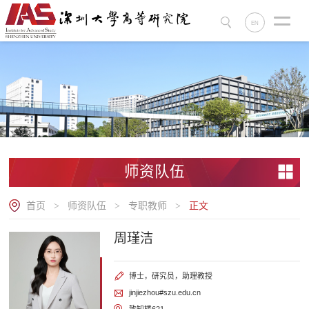
EN
师资队伍
首页
师资队伍
专职教师
正文
>
>
>
周瑾洁
博士，研究员，助理教授
jinjiezhou#szu.edu.cn
致知楼621