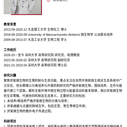
教育背景
2013.09-2020.12 大连理工大学 生物化工 博士
2018.09-2020.09 University of Massachusetts-Amherst 微生物学 公派联合培养
2009.08-2013.07 大连工业大学 生物工程 学士
工作经历
2026.03－至今 深圳大学 高等研究院 研究员、助理教授
2023.05-2026.02 深圳大学 高等研究院 副研究员
2021.01-2023.04 深圳大学 高等研究院 博士后
研究兴趣
聚焦厌氧微生物的生理机制与生态功能，重点关注在自然环境和宿主相关生态系统中广
泛存在、但长期难以分离培养与开展机制研究的严格厌氧微生物。围绕培养、互作与能
量代谢三个层面，解析无氧环境中微生物过程与能量流动的基本规律，揭示厌氧微生物
的生存策略、代谢协同机制及生态意义。主要研究方向包括：
1. 未培养/难培养严格厌氧微生物的分离与培养；
2. 厌氧细菌与古菌的跨域互作，包括互营、寄生等相互作用；
3. 厌氧微生物的胞外电子传递过程。
科研项目
1. 国家自然科学基金面上项目，地杆菌与甲烷八叠球菌的多菌互营群落组装及种间电子