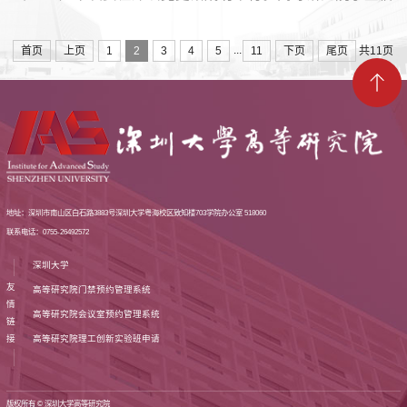
博汉、王勇翔组成“高研先锋队”参加比赛。本次党史竞赛分
为“说说我的党史故事”、“向党致敬”展演两个环节，全方位考
...
首页
上页
1
2
3
4
5
11
下页
尾页
共11页
察参赛者的党史知识、表达能力和宣传能力，两位参赛选手
认真准备，力求在竞赛中展现高等研究院风采。在“说说我的
党史故事”环节，我院...
地址：深圳市南山区白石路3883号深圳大学粤海校区致知楼703学院办公室 518060
联系电话：0755-26492572
深圳大学
友
高等研究院门禁预约管理系统
情
高等研究院会议室预约管理系统
链
高等研究院理工创新实验班申请
接
版权所有 © 深圳大学高等研究院