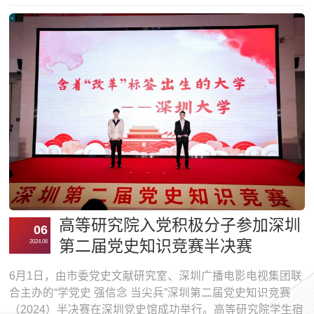
案》要求，6月6日，高等研究院、研究生院与教育学部联合
组织开展了“走进华为”“访企拓岗促就业”专项行动。此次活动
由深圳大学研究生院院长刘永带队，师生代表10余名共同参
与。首先，师生们在华为工作人员的带领下参观了湖心岛图
书馆。在工作人员的介绍下，...
高等研究院入党积极分子参加深圳
06
第二届党史知识竞赛半决赛
2024.06
6月1日，由市委党史文献研究室、深圳广播电影电视集团联
合主办的“学党史 强信念 当尖兵”深圳第二届党史知识竞赛
（2024）半决赛在深圳党史馆成功举行。高等研究院学生宿