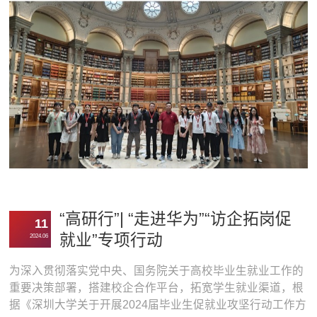
授，李秀婷副院长，周晔、房国豪、姚鹿鸣、林月、曾德
华、秦磊、高永祥、毛石清、陈誉、丁春雨...
“高研行”| “走进华为”“访企拓岗促
11
就业”专项行动
2024.06
为深入贯彻落实党中央、国务院关于高校毕业生就业工作的
重要决策部署，搭建校企合作平台，拓宽学生就业渠道，根
据《深圳大学关于开展2024届毕业生促就业攻坚行动工作方