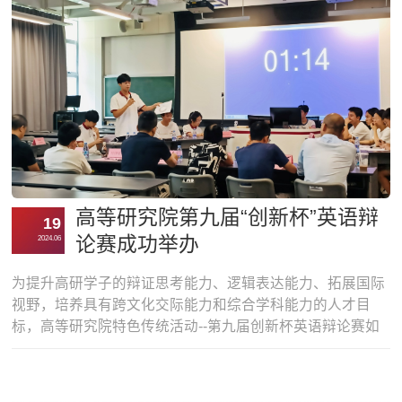
开展交叉学科创新人才培养和科学研究的学术“特区”，在推
动我校跨学科创新人才培养、基础科学...
高等研究院第九届“创新杯”英语辩
19
论赛成功举办
2024.06
为提升高研学子的辩证思考能力、逻辑表达能力、拓展国际
视野，培养具有跨文化交际能力和综合学科能力的人才目
标，高等研究院特色传统活动--第九届创新杯英语辩论赛如
约而至。6月10至12日在致理楼L3-506举行了十场精彩纷呈
的英文辩论赛，并于6月12日当晚举办颁奖典礼，对表现优
异的队伍和个人进行了颁奖。高等研究院英语顾问黄月圆教