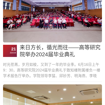
来日方长，循光而往——高等研究
21
院举办2024届毕业典礼
2024.06
时光荏苒，岁月如梭，又到了一年的毕业季。6月16日上午
9：30，高等研究院2024届毕业典礼于致知楼附属楼负一楼
学术报告厅举办。学院领导李猛、邱妙芳、明海燕、李晓
光、李秀婷、李翔，学院老师代表们以及2024届全体毕业生
们、学生家长们共同出席毕业典礼。典礼由学院党委副书记
李翔主持。毕业典礼在雄壮嘹亮的国歌声中拉开序幕。李秀
婷副院长就2024届各专业本科毕业生的基本情况进行简要介
绍：高等研究院2024届申请毕业人数总计5...