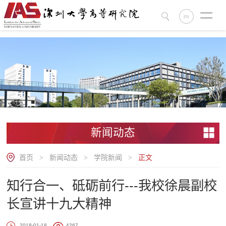
.
EN
新闻动态
首页
新闻动态
学院新闻
正文
>
>
>
知行合一、砥砺前行---我校徐晨副校
长宣讲十九大精神
2018-01-18
4267