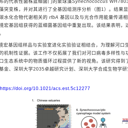
布的代表性菌株蓝细菌门的聚球藻
Synechococcus
WH78
藻突变株，并对其进行了全基因组测序分析（图1）。结果
碳水化合物代谢相关的
rfbA
基因以及与光合作用能量传递相
境宏基因组获得的蓝细菌基因组中重复出现。该结果表明，
。
境宏基因组样品与实验室进化实验验证相结合，为理解河口
的机制性证据。该工作不仅拓展了我们对河口病毒多样性与
口生态系统中的物质循环过程提供了新的视角。该研究得到
基金、深圳大学2035卓越研究计划、深圳大学合成生物学
https://doi.org/10.1021/acs.est.5c12277