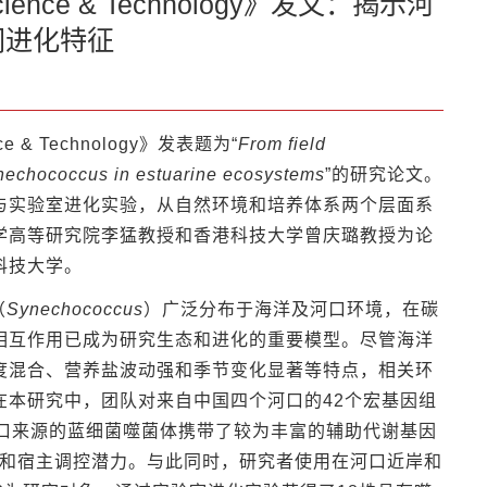
ence & Technology》发文：揭示河
同进化特征
 & Technology》发表题为“
From field
nechococcus in estuarine ecosystems
”的研究论文。
与实验室进化实验，从自然环境和培养体系两个层面系
学高等研究院李猛教授和香港科技大学曾庆璐教授为论
科技大学。
（
Synechococcus
）广泛分布于海洋及河口环境，在碳
相互作用已成为研究生态和进化的重要模型。尽管海洋
度混合、营养盐波动强和季节变化显著等特点，相关环
本研究中，团队对来自中国四个河口的42个宏基因组
口来源的蓝细菌噬菌体携带了较为丰富的辅助代谢基因
更强的环境适应和宿主调控潜力。与此同时，研究者使用在河口近岸和