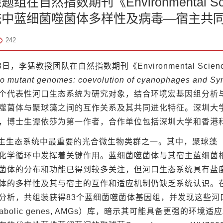
在自然指数期刊《Environmental Sci
统中蓝细菌噬菌体多样性及病毒—宿主共
242
3日，李猛教授团队在自然指数期刊《Environmental Science
o mutant genomes: coevolution of cyanophages and Sy
个代表性河口生态系统为研究对象，结合环境宏基因组分析
噬菌体与聚球藻之间的互作关系及其共同进化特征。深圳大
，博士生谭依莎为第一作者，合作单位包括深圳大学和香港
生生态系统中最重要的光合微生物类群之一。其中，聚球藻
化学循环中发挥着关键作用。蓝细菌噬菌体与其宿主蓝细菌
菌体的分布和功能已得到较多关注，但河口生态系统具有盐
体的多样性及其与宿主的互作和适应机制仍缺乏系统认识。在
分析，共组装获得83个蓝细菌噬菌体基因组，并发现这些河
y metabolic genes, AMGs）库，暗示其可能具备