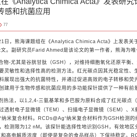
《Analytica Chimica Acta》发
H传感和抗菌应用
77
21日，熊海课题组在《Analytica Chimica Acta》上发表
论文。副研究员Farid Ahmed是该论文的第一作者，熊海
合物-尤其是谷胱甘肽（GSH），对维持细胞氧化还原平衡
要灵敏性和选择性高的检测方法。红光碳点因其光稳定性、
料展现出强大的抗菌特性，并通过促进高效的电子转移和荧
创建用于生物传感和抗菌应用的多功能探针提供了一种有前
热法，以1,2,4-三氨基苯和多巴胺为原料合成了红光碳点（R
过透射电子显微镜（TEM）、扫描电子显微镜（SEM）、X
g⁺纳米复合材料。RCDs@Ag⁺纳米复合材料作为GSH检测的
，检测限为12 nM。该探针能选择性地识别GSH，有效地
值和高电解质浓度（即使是复杂的食品样品）下保持稳定。RCD