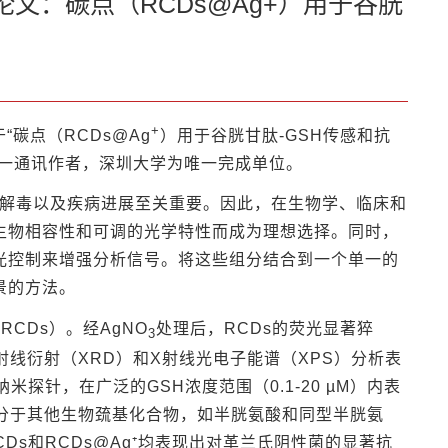
表研究论文：碳点（RCDs@Ag+）用于谷胱
+
关于“碳点（RCDs@Ag
）用于谷胱甘肽-GSH传感和抗
为唯一通讯作者，深圳大学为唯一完成单位。
、解毒以及疾病进展至关重要。因此，在生物学、临床和
生物相容性和可调的光学特性而成为理想选择。同时，
光控制来增强分析信号。将这些组分结合到一个单一的
景的方法。
CDs）。经AgNO
处理后，RCDs的荧光显著猝
3
射线衍射（XRD）和X射线光电子能谱（XPS）分析表
纳米探针，在广泛的GSH浓度范围（0.1-20 µM）内表
区分于其他生物巯基化合物，如半胱氨酸和同型半胱氨
s和RCDs@Ag⁺均表现出对革兰氏阴性菌的显著抗