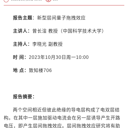
报告主题
：新型层间量子拖拽效应
主
讲
人：
曾长淦 教授（中国科学技术大学）
主
持
人：
李晓光 副教授
时
间：
2023年10月30日周一10:00
地
点：
致知楼706
报告摘要：
两个空间相近但彼此绝缘的导电层构成了电双层结
构。在其中一层施加驱动电流会在另一层诱导产生开路
电压，即产生层间拖拽效应。层间拖拽效应研究将有助