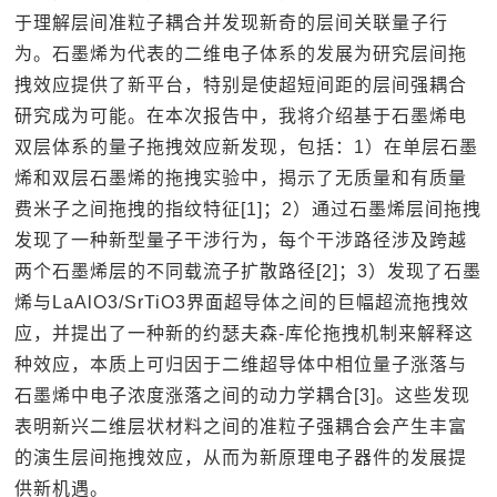
于理解层间准粒子耦合并发现新奇的层间关联量子行
为。石墨烯为代表的二维电子体系的发展为研究层间拖
拽效应提供了新平台，特别是使超短间距的层间强耦合
研究成为可能。在本次报告中，我将介绍基于石墨烯电
双层体系的量子拖拽效应新发现，包括：1）在单层石墨
烯和双层石墨烯的拖拽实验中，揭示了无质量和有质量
费米子之间拖拽的指纹特征[1]；2）通过石墨烯层间拖拽
发现了一种新型量子干涉行为，每个干涉路径涉及跨越
两个石墨烯层的不同载流子扩散路径[2]；3）发现了石墨
烯与LaAlO3/SrTiO3界面超导体之间的巨幅超流拖拽效
应，并提出了一种新的约瑟夫森-库伦拖拽机制来解释这
种效应，本质上可归因于二维超导体中相位量子涨落与
石墨烯中电子浓度涨落之间的动力学耦合[3]。这些发现
表明新兴二维层状材料之间的准粒子强耦合会产生丰富
的演生层间拖拽效应，从而为新原理电子器件的发展提
供新机遇。