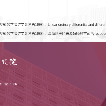
计划第199期：Linear ordinary differential and difference equa
知名学者讲学计划第198期：深海热液区来源超嗜热古菌Pyrococcus 
室 518060