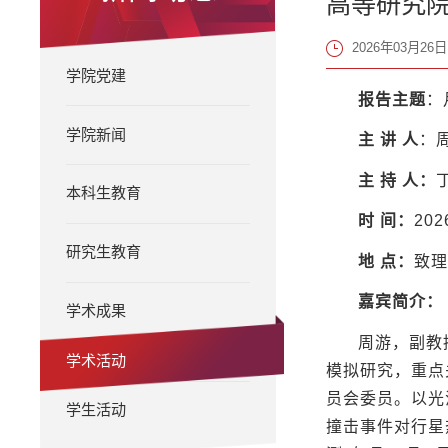
高等研究
2026年03月26日 
学院党建
报告主题
：
学院新闻
主
讲
人
：
主
持
人：
本科生教育
时
间：
20
研究生教育
地
点：
致理楼
嘉宾简介：
学术成果
周游，副教
学术活动
模拟研究，重点
员会委员。以光
学生活动
撞击事件对行星