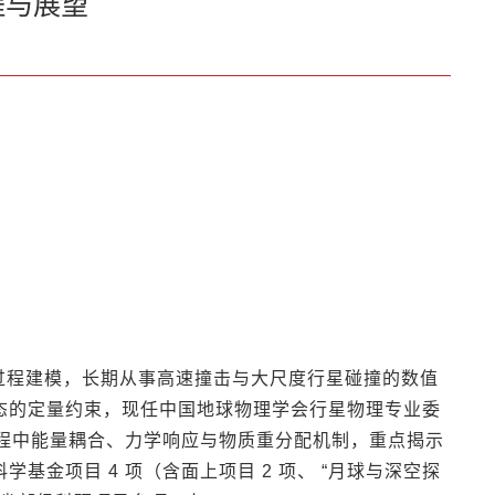
程与展望
过程建模，长期从事高速撞击与大尺度行星碰撞的数值
态的定量约束，现任中国地球物理学会行星物理专业委
程中能量耦合、力学响应与物质重分配机制，重点揭示
金项目 4 项（含面上项目 2 项、 “月球与深空探