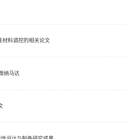
二维磁性材料调控的相关论文
微纳马达
文
es上发表胶体设计与制备研究成果