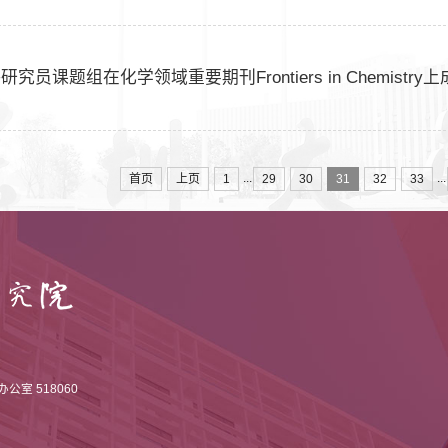
研究员课题组在化学领域重要期刊Frontiers in Chemist
...
...
首页
上页
1
29
30
31
32
33
室 518060