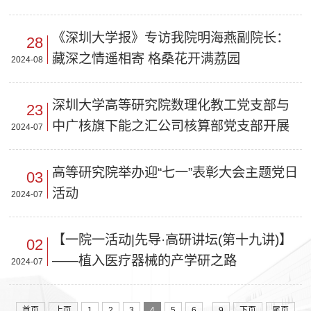
《深圳大学报》专访我院明海燕副院长：
28
藏深之情遥相寄 格桑花开满荔园
2024-08
深圳大学高等研究院数理化教工党支部与
23
中广核旗下能之汇公司核算部党支部开展
2024-07
“携手并进﹒AI共赢”联学联建活动
高等研究院举办迎“七一”表彰大会主题党日
03
活动
2024-07
【一院一活动|先导·高研讲坛(第十九讲)】
02
——植入医疗器械的产学研之路
2024-07
...
首页
上页
1
2
3
4
5
6
9
下页
尾页